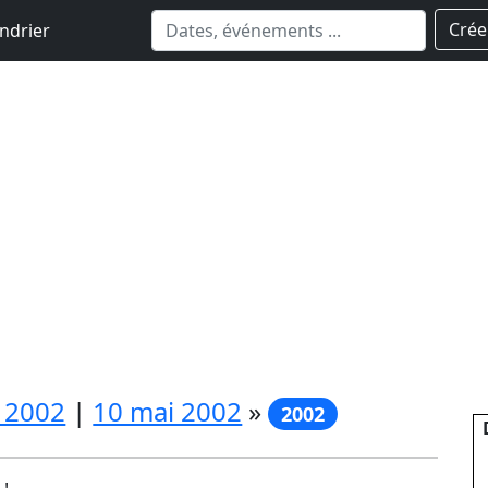
Crée
ndrier
 2002
|
10 mai 2002
»
2002