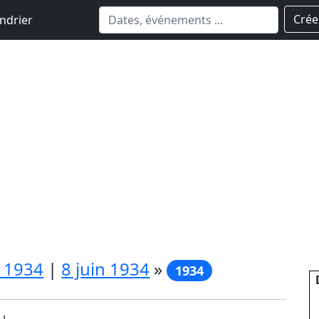
Crée
ndrier
n 1934
|
8 juin 1934
»
1934