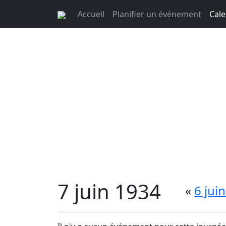
Accueil
Planifier un événement
Cale
7 juin 1934
«
6 jui