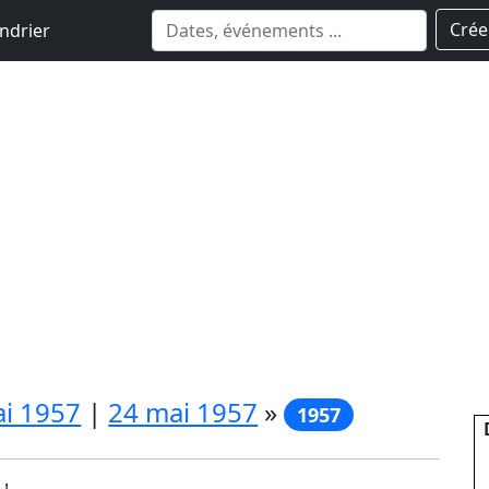
Crée
ndrier
i 1957
|
24 mai 1957
»
1957