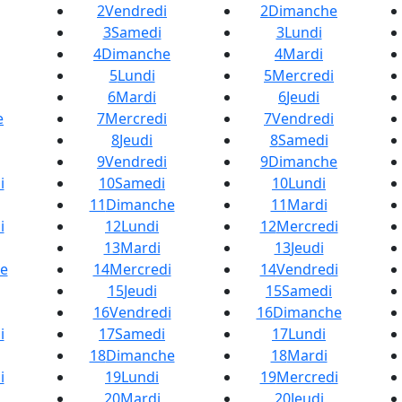
2
Vendredi
2
Dimanche
3
Samedi
3
Lundi
4
Dimanche
4
Mardi
5
Lundi
5
Mercredi
6
Mardi
6
Jeudi
e
7
Mercredi
7
Vendredi
8
Jeudi
8
Samedi
9
Vendredi
9
Dimanche
i
10
Samedi
10
Lundi
11
Dimanche
11
Mardi
i
12
Lundi
12
Mercredi
13
Mardi
13
Jeudi
e
14
Mercredi
14
Vendredi
15
Jeudi
15
Samedi
16
Vendredi
16
Dimanche
i
17
Samedi
17
Lundi
18
Dimanche
18
Mardi
i
19
Lundi
19
Mercredi
20
Mardi
20
Jeudi