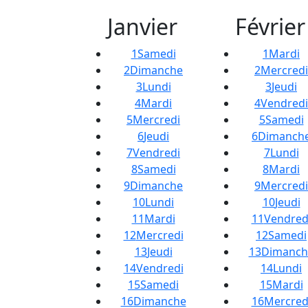
Janvier
Février
1
Samedi
1
Mardi
2
Dimanche
2
Mercredi
3
Lundi
3
Jeudi
4
Mardi
4
Vendredi
5
Mercredi
5
Samedi
6
Jeudi
6
Dimanch
7
Vendredi
7
Lundi
8
Samedi
8
Mardi
9
Dimanche
9
Mercredi
10
Lundi
10
Jeudi
11
Mardi
11
Vendred
12
Mercredi
12
Samedi
13
Jeudi
13
Dimanch
14
Vendredi
14
Lundi
15
Samedi
15
Mardi
16
Dimanche
16
Mercred