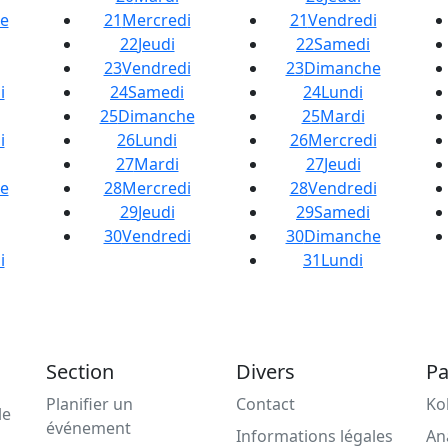
e
21
Mercredi
21
Vendredi
22
Jeudi
22
Samedi
23
Vendredi
23
Dimanche
i
24
Samedi
24
Lundi
25
Dimanche
25
Mardi
i
26
Lundi
26
Mercredi
27
Mardi
27
Jeudi
e
28
Mercredi
28
Vendredi
29
Jeudi
29
Samedi
30
Vendredi
30
Dimanche
i
31
Lundi
Section
Divers
Pa
Planifier un
Contact
Ko
le
événement
Informations légales
An