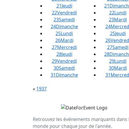
21
Jeudi
21
Dimanch
22
Vendredi
22
Lundi
23
Samedi
23
Mardi
24
Dimanche
24
Mercred
25
Lundi
25
Jeudi
26
Mardi
26
Vendred
27
Mercredi
27
Samedi
28
Jeudi
28
Dimanch
29
Vendredi
29
Lundi
30
Samedi
30
Mardi
31
Dimanche
31
Mercred
«
1937
Retrouvez les événements marquants dans 
monde pour chaque jour de l'année.