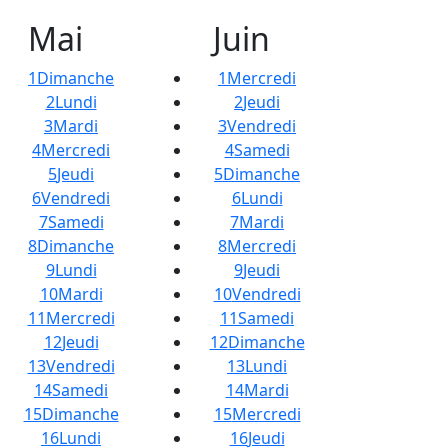
Mai
Juin
1
Dimanche
1
Mercredi
2
Lundi
2
Jeudi
3
Mardi
3
Vendredi
4
Mercredi
4
Samedi
5
Jeudi
5
Dimanche
6
Vendredi
6
Lundi
7
Samedi
7
Mardi
8
Dimanche
8
Mercredi
9
Lundi
9
Jeudi
10
Mardi
10
Vendredi
11
Mercredi
11
Samedi
12
Jeudi
12
Dimanche
13
Vendredi
13
Lundi
14
Samedi
14
Mardi
15
Dimanche
15
Mercredi
16
Lundi
16
Jeudi