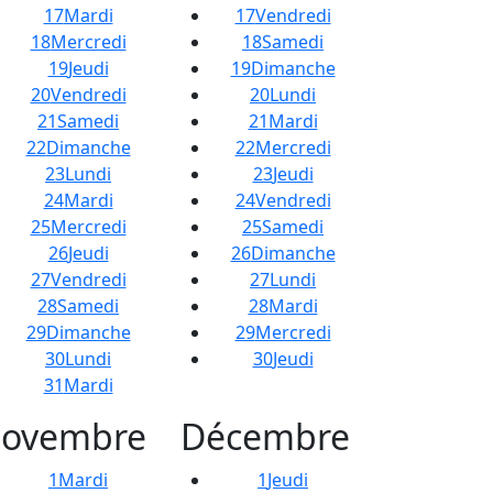
17
Mardi
17
Vendredi
18
Mercredi
18
Samedi
19
Jeudi
19
Dimanche
20
Vendredi
20
Lundi
21
Samedi
21
Mardi
22
Dimanche
22
Mercredi
23
Lundi
23
Jeudi
24
Mardi
24
Vendredi
25
Mercredi
25
Samedi
26
Jeudi
26
Dimanche
27
Vendredi
27
Lundi
28
Samedi
28
Mardi
29
Dimanche
29
Mercredi
30
Lundi
30
Jeudi
31
Mardi
ovembre
Décembre
1
Mardi
1
Jeudi