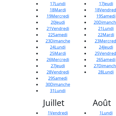
17
Lundi
17
Jeudi
18
Mardi
18
Vendred
19
Mercredi
19
Samedi
20
Jeudi
20
Dimanch
21
Vendredi
21
Lundi
22
Samedi
22
Mardi
23
Dimanche
23
Mercred
24
Lundi
24
Jeudi
25
Mardi
25
Vendred
26
Mercredi
26
Samedi
27
Jeudi
27
Dimanch
28
Vendredi
28
Lundi
29
Samedi
30
Dimanche
31
Lundi
Juillet
Août
1
Vendredi
1
Lundi