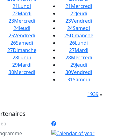
21
Lundi
21
Mercredi
22
Mardi
22
Jeudi
23
Mercredi
23
Vendredi
24
Jeudi
24
Samedi
25
Vendredi
25
Dimanche
26
Samedi
26
Lundi
27
Dimanche
27
Mardi
28
Lundi
28
Mercredi
29
Mardi
29
Jeudi
30
Mercredi
30
Vendredi
31
Samedi
1939
»
rtenaires
leo
agramme