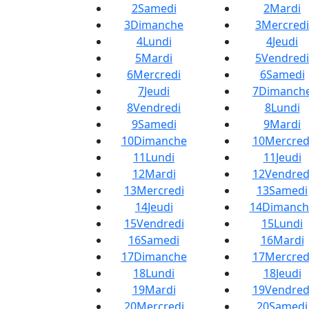
2
Samedi
2
Mardi
3
Dimanche
3
Mercredi
4
Lundi
4
Jeudi
5
Mardi
5
Vendredi
6
Mercredi
6
Samedi
7
Jeudi
7
Dimanch
8
Vendredi
8
Lundi
9
Samedi
9
Mardi
10
Dimanche
10
Mercred
11
Lundi
11
Jeudi
12
Mardi
12
Vendred
13
Mercredi
13
Samedi
14
Jeudi
14
Dimanch
15
Vendredi
15
Lundi
16
Samedi
16
Mardi
17
Dimanche
17
Mercred
18
Lundi
18
Jeudi
19
Mardi
19
Vendred
20
Mercredi
20
Samedi