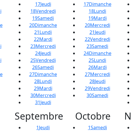
17
Jeudi
17
Dimanche
i
18
Vendredi
18
Lundi
19
Samedi
19
Mardi
e
20
Dimanche
20
Mercredi
21
Lundi
21
Jeudi
22
Mardi
22
Vendredi
i
23
Mercredi
23
Samedi
24
Jeudi
24
Dimanche
i
25
Vendredi
25
Lundi
26
Samedi
26
Mardi
e
27
Dimanche
27
Mercredi
28
Lundi
28
Jeudi
29
Mardi
29
Vendredi
30
Mercredi
30
Samedi
31
Jeudi
Septembre
Octobre
N
1
Jeudi
1
Samedi