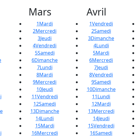
Mars
Avril
1
Mardi
1
Vendredi
2
Mercredi
2
Samedi
3
Jeudi
3
Dimanche
4
Vendredi
4
Lundi
5
Samedi
5
Mardi
e
6
Dimanche
6
Mercredi
7
Lundi
7
Jeudi
8
Mardi
8
Vendredi
9
Mercredi
9
Samedi
10
Jeudi
10
Dimanche
i
11
Vendredi
11
Lundi
12
Samedi
12
Mardi
e
13
Dimanche
13
Mercredi
14
Lundi
14
Jeudi
15
Mardi
15
Vendredi
i
16
Mercredi
16
Samedi