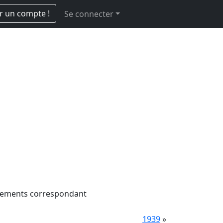
r un compte !
Se connecter
vénements correspondant
1939
»