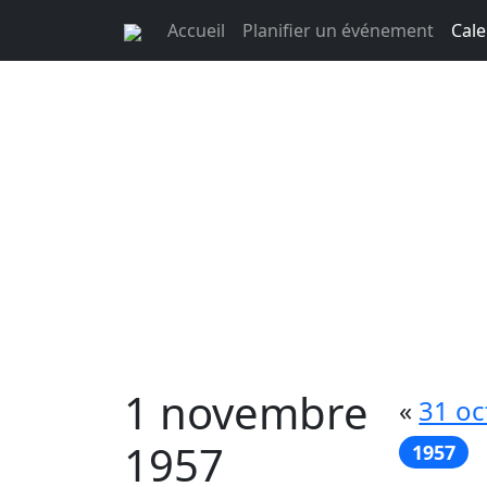
Accueil
Planifier un événement
Cale
1 novembre
«
31 oc
1957
1957